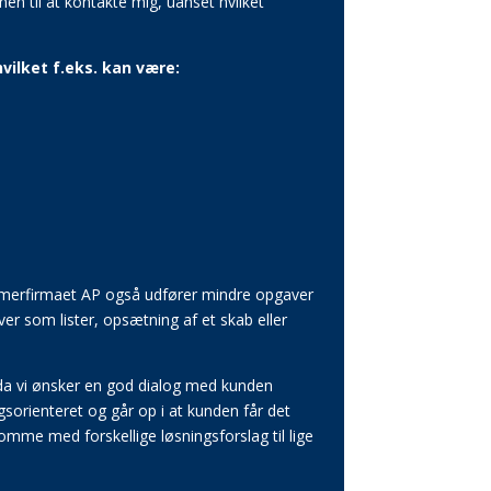
men til at kontakte mig, uanset hvilket
vilket f.eks. kan være:
ømerfirmaet AP også udfører mindre opgaver
r som lister, opsætning af et skab eller
, da vi ønsker en god dialog med kunden
sorienteret og går op i at kunden får det
omme med forskellige løsningsforslag til lige