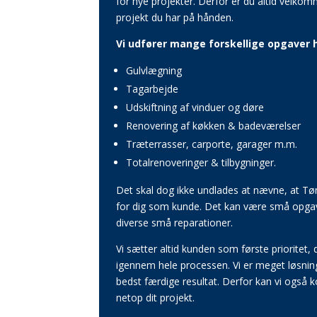
for nye projekter. Derfor er du altid velkom
projekt du har på hånden.
Vi udfører mange forskellige opgaver h
Gulvlægning
Tagarbejde
Udskiftning af vinduer og døre
Renovering af køkken & badeværelser
Træterrasser, carporte, garager m.m.
Totalrenoveringer & tilbygninger.
Det skal dog ikke undlades at nævne, at T
for dig som kunde. Det kan være små opgave
diverse små reparationer.
Vi sætter altid kunden som første prioritet
igennem hele processen. Vi er meget løsning
bedst færdige resultat. Derfor kan vi også k
netop dit projekt.