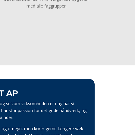
med alle faggrupper.
T AP
, og selvom virksomheden er ung har vi
i har stor passion for det gode håndværk, og
 kunder.
Vejle og omegn, men kører gerne længere væk