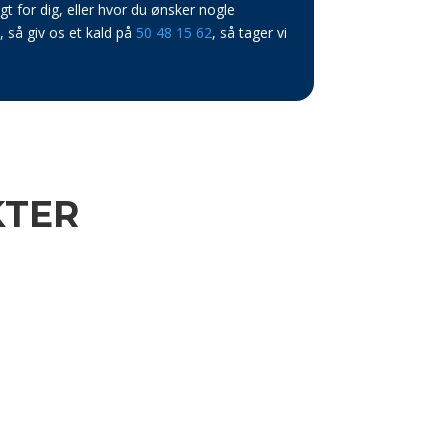
gt for dig, eller hvor du ønsker nogle
, så giv os et kald på
50 48 15 62
, så tager vi
KTER