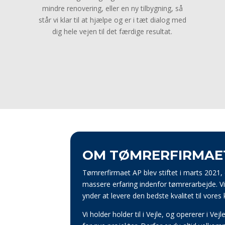
mindre renovering, eller en ny tilbygning, så
står vi klar til at hjælpe og er i tæt dialog med
dig hele vejen til det færdige resultat.
OM TØMRERFIRMAE
Tømrerfirmaet AP blev stiftet i marts 2021
massere erfaring indenfor tømrerarbejde. V
ynder at levere den bedste kvalitet til vores
Vi holder holder til i Vejle, og opererer i 