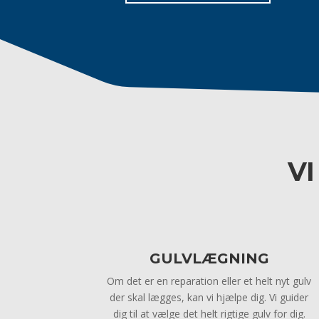
V
GULVLÆGNING
Om det er en reparation eller et helt nyt gulv
der skal lægges, kan vi hjælpe dig. Vi guider
dig til at vælge det helt rigtige gulv for dig.