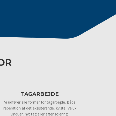
OR
TAGARBEJDE
Vi udfører alle former for tagarbejde. Både
reperation af det eksisterende, kviste, Velux
vinduer, nyt tag eller efterisolering.