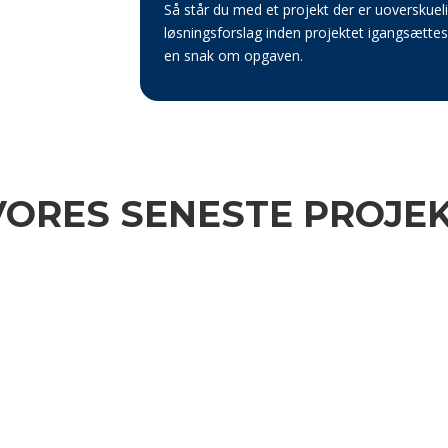
Så står du med et projekt der er uoverskueli
løsningsforslag inden projektet igangsættes
en snak om opgaven.
VORES SENESTE PROJE